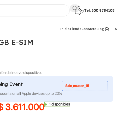
Tel: 300 9784108
$
Inicio
Tienda
Contacto
Blog
6GB E-SIM
ón del nuevo dispositivo.
ing Event
Sale_coupon_15
scounts on all Apple devices up to 20%
$
3.611.000
1 disponibles