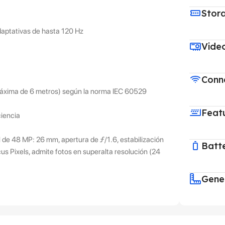
Stor
daptativas de hasta 120 Hz
Vide
Conne
máxima de 6 metros) según la norma IEC 60529
Feat
ciencia
 de 48 MP: 26 mm, apertura de ƒ/1.6, estabilización
Batt
s Pixels, admite fotos en superalta resolución (24
Gene