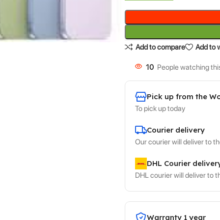
Add to compare
Add to w
10
People watching thi
Pick up from the W
To pick up today
Courier delivery
Our courier will deliver to 
DHL Courier deliver
DHL courier will deliver to 
Warranty 1 year