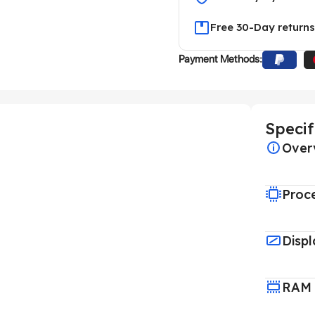
Free 30-Day returns
Payment Methods:
Specif
Over
Proc
Displ
RAM