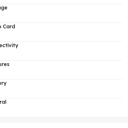
age
o Card
ctivity
ures
ery
ral