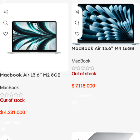
MacBook Air 13.6” M4 16GB
1TB SSD
MacBook
Out of stock
Macbook Air 13.6” M2 8GB
512GB SSD
$
7.118.000
MacBook
Leer Más
Out of stock
$
4.231.000
Leer Más