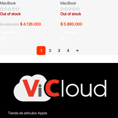
MacBook
MacBook
Out of stock
Out of stock
$
4.126.000
$
5.880.000
$
4.385.900
Leer Más
Leer Más
1
2
3
4
→
Tienda de artículos Apple.