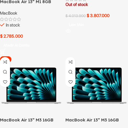
MacBook Air 13” M1 8GB
Out of stock
256GB SSD
MacBook
$
3.807.000
$
4.013.900
In stock
Leer Más
$
2.785.000
Añadir Al Carrito
-6%
MacBook Air 13” M3 16GB
MacBook Air 13” M3 16GB
256GB SSD
512GB SSD