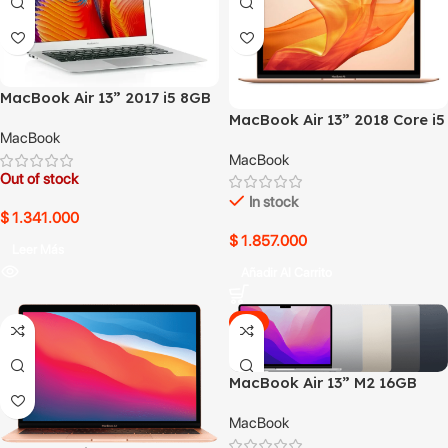
MacBook Air 13” 2017 i5 8GB
128GB
MacBook Air 13” 2018 Core i5
MacBook
8GB 256GB usado
MacBook
Out of stock
In stock
$
1.341.000
$
1.857.000
Leer Más
Añadir Al Carrito
-5%
MacBook Air 13” M2 16GB
256GB SSD
MacBook