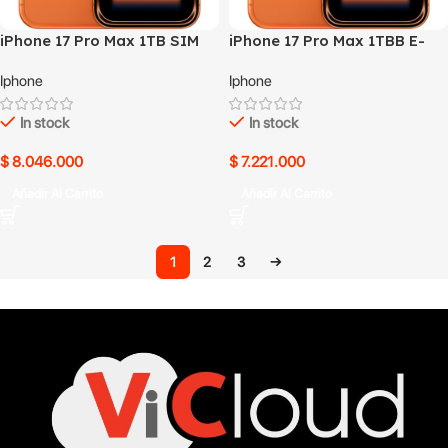
iPhone 17 Pro Max 1TB SIM
iPhone 17 Pro Max 1TBB E-
física Naranja
SIM Naranja
Iphone
Iphone
In stock
In stock
$
8.046.000
$
7.221.000
Añadir Al Carrito
Añadir Al Carrito
1
2
3
→