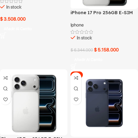
In stock
iPhone 17 Pro 256GB E-SIM
Blanco
$
3.508.000
Iphone
Añadir Al Carrito
In stock
$
5.158.000
$
6.344.000
Añadir Al Carrito
-1%