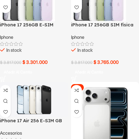
iPhone 17 256GB E-SIM
iPhone 17 256GB SIM física
usado
Iphone
Iphone
In stock
In stock
$
3.301.000
$
3.765.000
$
3.817.000
$
3.817.000
Añadir Al Carrito
Añadir Al Carrito
-19%
iPhone 17 Air 256 E-SIM GB
Usado
Accesorios