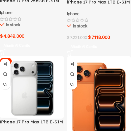
iPhone 17 Pro 256GB E-SIM
iPhone 17 Pro Max 1TB E-SIM
Blanco usado
Azul
Iphone
Iphone
In stock
In stock
$
4.849.000
$
7.118.000
$
7.221.000
Añadir Al Carrito
Añadir Al Carrito
-1%
iPhone 17 Pro Max 1TB E-SIM
Blanco