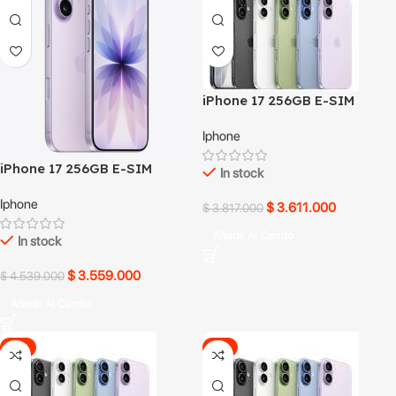
iPhone 17 256GB E-SIM
Iphone
iPhone 17 256GB E-SIM
In stock
Iphone
$
3.611.000
$
3.817.000
Añadir Al Carrito
In stock
$
3.559.000
$
4.539.000
Añadir Al Carrito
-14%
-1%