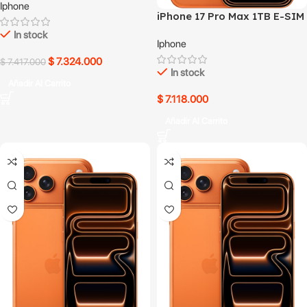
Iphone
iPhone 17 Pro Max 1TB E-SIM
Naranja
In stock
Iphone
$
7.324.000
$
7.417.000
In stock
Añadir Al Carrito
$
7.118.000
Añadir Al Carrito