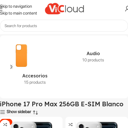
Skip to navigation
Skip to main content
Inicio
Productos etiquetados “iPhone 17 Pro Max 256GB E-SIM Blanco”
Audio
10 products
Accesorios
15 products
iPhone 17 Pro Max 256GB E-SIM Blanco
Show sidebar
-26%