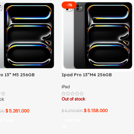
-1%
ro 13” M5 256GB
Ipad Pro 13”M4 256GB
iPad
Out of stock
ock
$
5.158.000
$
5.261.000
$
5.210.900
000
Leer Más
l Carrito