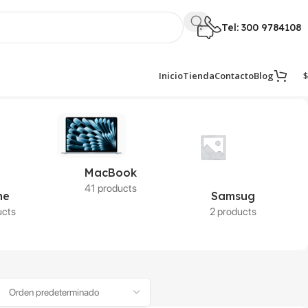
Tel: 300 9784108
$
Inicio
Tienda
Contacto
Blog
MacBook
41 products
ne
Samsug
ucts
2 products