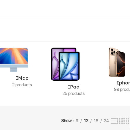
ltados
IMac
Ipho
2 products
IPad
99 prod
25 products
Show
9
12
18
24