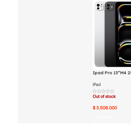
Ipad Pro 13”M4 
iPad
Out of stock
$
3.508.000
Leer Más