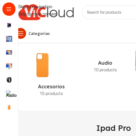
Skip to navigation
Skip to main content
Categorías
Inicio
Productos etiquetados “Ipad Pro”
Mostrando los 5 resu
Audio
10 products
Accesorios
15 products
Ipad Pro