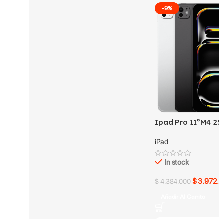
-9%
Ipad Pro 11”M4 
iPad
In stock
$
3.972
$
4.384.000
Añadir Al Carrito