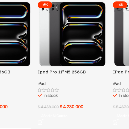
-6%
-4%
256GB
Ipad Pro 11”M5 256GB
IPad P
iPad
iPad
In stock
In st
.000
$
4.230.000
$
4.488.000
$
5.467.
Añadir Al Carrito
Añadir A