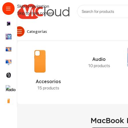
Skip to navigation
Skip to main content
Categorías
Inicio
Productos etiquetados “MacBook Pro 15” i7”
Mostrando
Audio
10 products
Accesorios
15 products
MacBook P