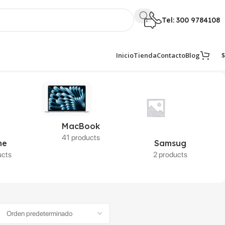
Tel: 300 9784108
$
Inicio
Tienda
Contacto
Blog
MacBook
41 products
ne
Samsug
ucts
2 products