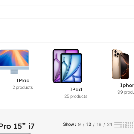
 el único resultado
IMac
Ipho
2 products
IPad
99 prod
25 products
ro 15” i7
Show
9
12
18
24