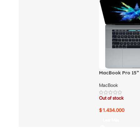
MacBook Pro 15”
SSD
MacBook
Out of stock
$
1.434.000
Leer Más