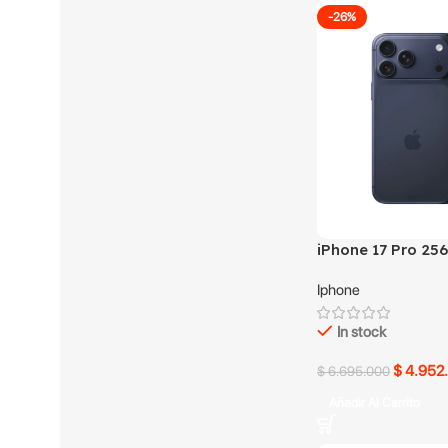
-26%
iPhone 17 Pro 25
Iphone
In stock
$
4.952
$
6.695.000
Añadir Al Carrito