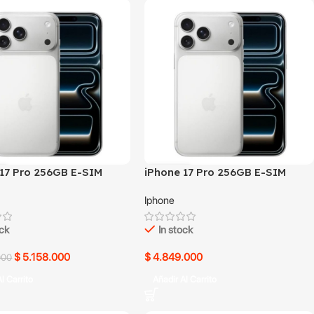
 17 Pro 256GB E-SIM
iPhone 17 Pro 256GB E-SIM
Blanco usado
Iphone
ock
In stock
$
5.158.000
$
4.849.000
000
l Carrito
Añadir Al Carrito