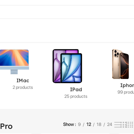
1 resultados
IMac
Ipho
2 products
IPad
99 prod
25 products
 Pro
Show
9
12
18
24