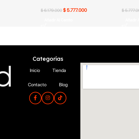
$
5.777.000
$
6.179.000
$
5.777.0
Añadir Al Carrito
Añadir A
Categorías
Inicio
Tienda
Contacto
Blog