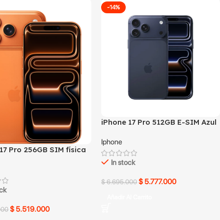
-14%
iPhone 17 Pro 512GB E-SIM Azul
Iphone
17 Pro 256GB SIM física
a
In stock
$
5.777.000
$
6.695.000
ock
Añadir Al Carrito
$
5.519.000
000