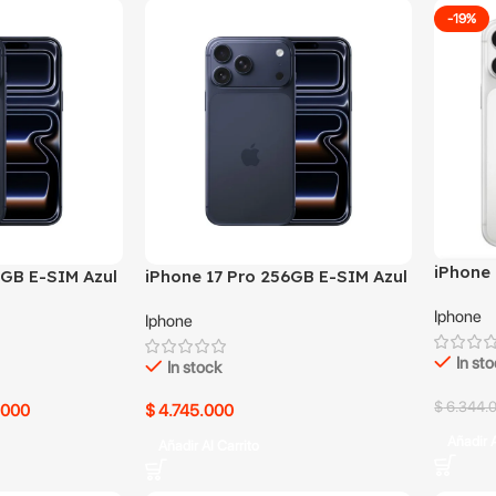
-19%
iPhone
6GB E-SIM Azul
iPhone 17 Pro 256GB E-SIM Azul
Blanco
usado
Iphone
Iphone
In st
In stock
$
6.344.
.000
$
4.745.000
Añadir A
Añadir Al Carrito