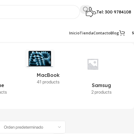
Tel: 300 9784108
$
Inicio
Tienda
Contacto
Blog
MacBook
41 products
ne
Samsug
ucts
2 products