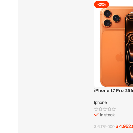
-20%
iPhone 17 Pro 25
Naranja
Iphone
In stock
$
4.952.
$
6.179.000