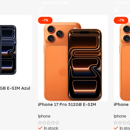
Añadir Al Carrito
Añadir A
-7%
-7%
2GB E-SIM Azul
iPhone 17 Pro 512GB E-SIM
iPhone
Naranja
Naranj
Iphone
Iphone
In stock
In st