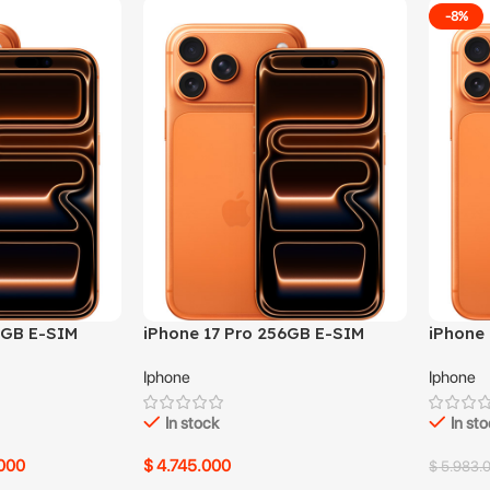
-8%
6GB E-SIM
iPhone 17 Pro 256GB E-SIM
iPhone 
Naranja usado
Naranj
Iphone
Iphone
In stock
In st
000
$
4.745.000
$
5.983.