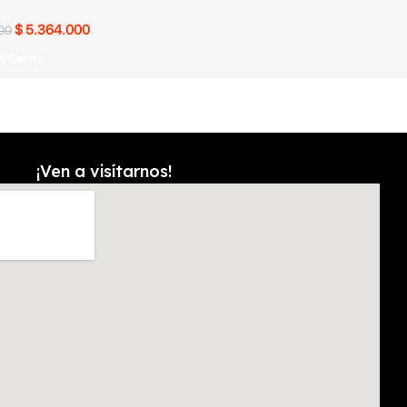
$
5.364.000
00
l Carrito
¡Ven a visítarnos!